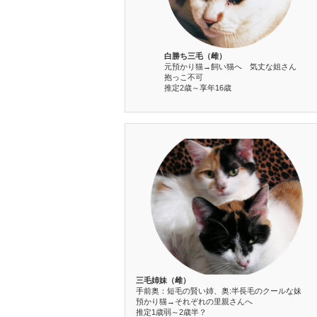
白勝ち三毛（雌）
元預かり猫→飼い猫へ 気丈な姐さん
抱っこ不可
推定2歳～享年16歳
三毛姉妹（雌）
手前奥：短毛の賢い姉、奥:半長毛のクールな妹
預かり猫→それぞれの里親さんへ
推定1歳弱～2歳半？