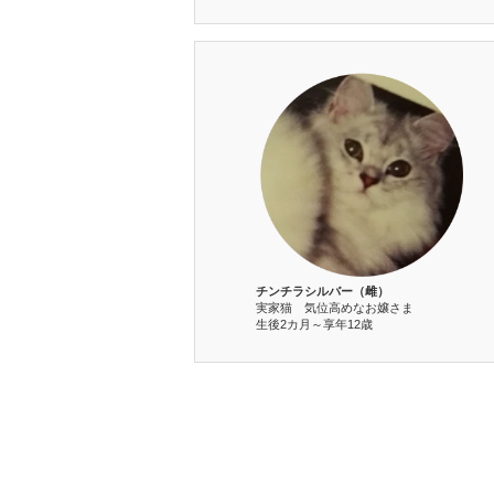
チンチラシルバー（雌）
実家猫 気位高めなお嬢さま
生後2カ月～享年12歳