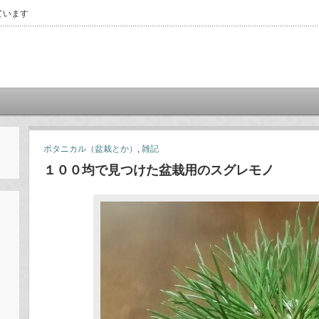
ています
ボタニカル（盆栽とか）
,
雑記
１００均で見つけた盆栽用のスグレモノ