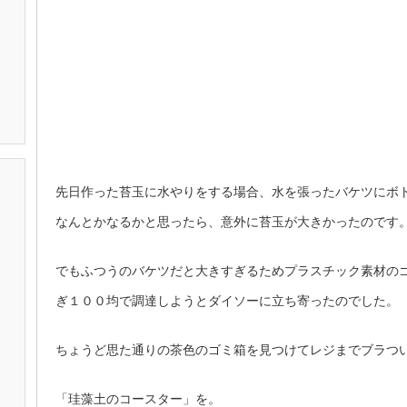
先日作った苔玉に水やりをする場合、水を張ったバケツにボ
なんとかなるかと思ったら、意外に苔玉が大きかったのです
でもふつうのバケツだと大きすぎるためプラスチック素材の
ぎ１００均で調達しようとダイソーに立ち寄ったのでした。
ちょうど思た通りの茶色のゴミ箱を見つけてレジまでブラつ
「珪藻土のコースター」を。