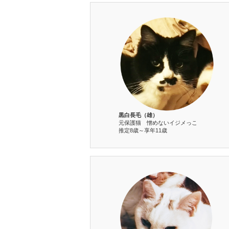
黒白長毛（雄）
元保護猫 憎めないイジメっこ
推定8歳～享年11歳