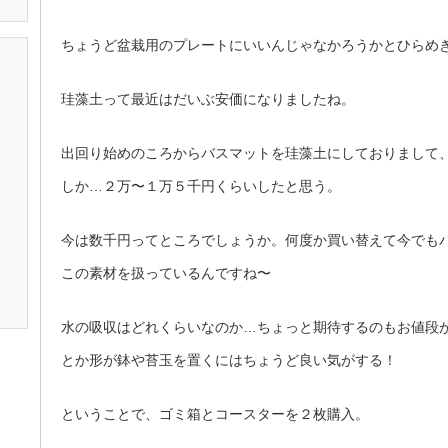
ちょうど盆栽用のプレートにいいんじゃなかろうかとひらめ
珪藻土って最近はだいぶ安価になりましたね。
出回り始めのころからバスマットを珪藻土にしておりまして
しか…２万〜１万５千円くらいしたと思う。
今は数千円ってところでしょうか。何度か買い替えて今でもバ
この素材を扱っているんですね〜
水の吸収はどれくらいなのか…ちょっと期待するのもお値段
とか形が鉢や苔玉を置くにはちょうど良い気がする！
ということで、ゴミ箱とコースターを２枚購入。