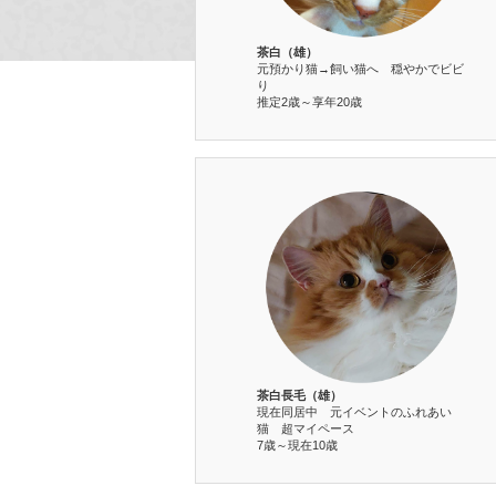
茶白（雄）
元預かり猫→飼い猫へ 穏やかでビビ
り
推定2歳～享年20歳
茶白長毛（雄）
現在同居中 元イベントのふれあい
猫 超マイペース
7歳～現在10歳