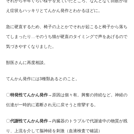
それから半年ぐらい様子を見ていたところ、なんとなく回数が増
え症状もハッキリとてんかん発作とわかるほどに。
急に硬直するため、椅子の上とかでそれが起こると椅子から落ち
てしまったり…そのうち猫が硬直のタイミングで声をあげるので
気づきやすくなりました。
獣医さんに再度相談。
てんかん発作には3種類あるとのこと。
〇
特発性てんかん発作
→原因は個々有。興奮の持続など。神経の
伝達が一時的に遮断され元に戻そうと痙攣する。
〇
代謝性てんかん発作
→内臓器のトラブルで代謝途中の物質が残
り、上流を介して脳神経を刺激（血液検査で確認）