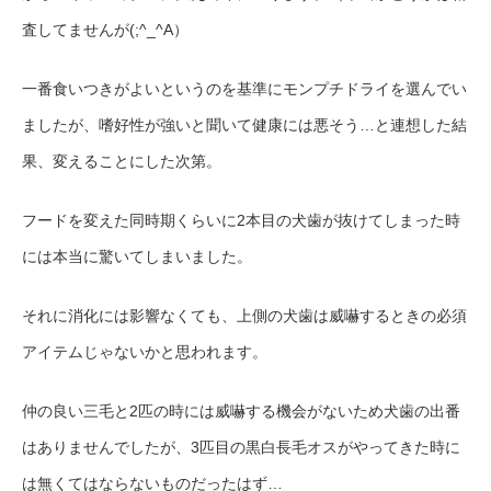
査してませんが(;^_^A）
一番食いつきがよいというのを基準にモンプチドライを選んでい
ましたが、嗜好性が強いと聞いて健康には悪そう…と連想した結
果、変えることにした次第。
フードを変えた同時期くらいに2本目の犬歯が抜けてしまった時
には本当に驚いてしまいました。
それに消化には影響なくても、上側の犬歯は威嚇するときの必須
アイテムじゃないかと思われます。
仲の良い三毛と2匹の時には威嚇する機会がないため犬歯の出番
はありませんでしたが、3匹目の黒白長毛オスがやってきた時に
は無くてはならないものだったはず…