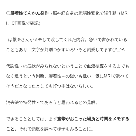
〇
膠着性てんかん発作
→脳神経自身の脆弱性変化で誤作動（MR
I、CT画像で確認）
↑は獣医さんがメモして渡してくれた内容。急いで書かれている
こともあり…文字が判別つかずいろいろと割愛してます(;^_^A
代謝性～の症状がみられないということで血液検査をするまでも
なく違うという判断、膠着性～の疑いも低い、仮にMRIで調べて
そうだとなったとしても打つ手はないらしい。
消去法で特発性～であろうと思われるとの見解。
できることとしては、まず
痙攣がおこった場所と時間をメモする
こと。
それで頻度を調べて様子をみることに。