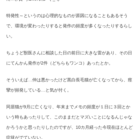
特発性～というのは心理的なものが原因になることもあるそう
で、環境が変わったりすると発作の頻度が多くなったりするらし
い。
ちょうど獣医さんに相談した日の前日に大きな雷があり、その日
にてんかん発作が2件（どちらもワンコ）あったとか。
そういえば…仲は悪かったけど黒白長毛猫が亡くなってから、痙
攣が頻発している…と気が付く。
同居猫が9月に亡くなり、年末までメモの頻度が１日に３回とか
いう時もあったりして、このままだとマズいことになるんじゃな
かろうかと思ったりしたのですが、10カ月経った今現在ほとんど
症状がでていない。