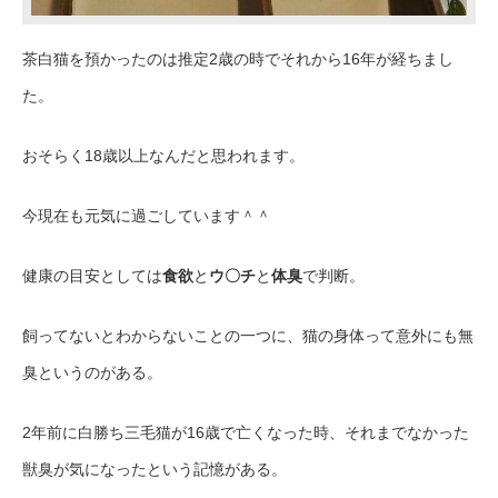
茶白猫を預かったのは推定2歳の時でそれから16年が経ちまし
た。
おそらく18歳以上なんだと思われます。
今現在も元気に過ごしています＾＾
健康の目安としては
食欲
と
ウ〇チ
と
体臭
で判断。
飼ってないとわからないことの一つに、猫の身体って意外にも無
臭というのがある。
2年前に白勝ち三毛猫が16歳で亡くなった時、それまでなかった
獣臭が気になったという記憶がある。