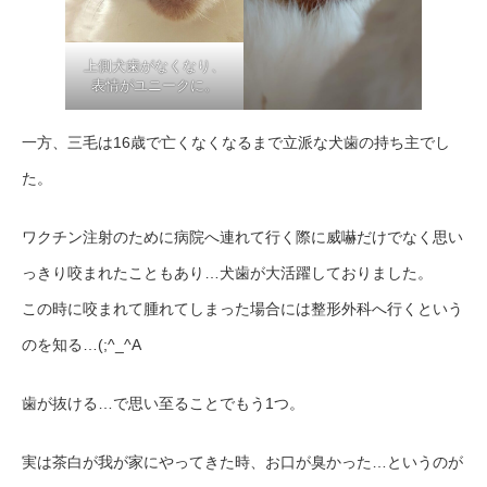
上側犬歯がなくなり、
表情がユニークに。
一方、三毛は16歳で亡くなくなるまで立派な犬歯の持ち主でし
た。
ワクチン注射のために病院へ連れて行く際に威嚇だけでなく思い
っきり咬まれたこともあり…犬歯が大活躍しておりました。
この時に咬まれて腫れてしまった場合には整形外科へ行くという
のを知る…(;^_^A
歯が抜ける…で思い至ることでもう1つ。
実は茶白が我が家にやってきた時、お口が臭かった…というのが