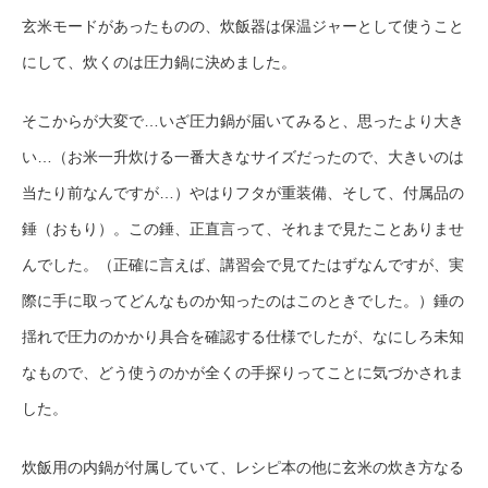
玄米モードがあったものの、炊飯器は保温ジャーとして使うこと
にして、炊くのは圧力鍋に決めました。
そこからが大変で…いざ圧力鍋が届いてみると、思ったより大き
い…（お米一升炊ける一番大きなサイズだったので、大きいのは
当たり前なんですが…）やはりフタが重装備、そして、付属品の
錘（おもり）。この錘、正直言って、それまで見たことありませ
んでした。（正確に言えば、講習会で見てたはずなんですが、実
際に手に取ってどんなものか知ったのはこのときでした。）錘の
揺れで圧力のかかり具合を確認する仕様でしたが、なにしろ未知
なもので、どう使うのかが全くの手探りってことに気づかされま
した。
炊飯用の内鍋が付属していて、レシピ本の他に玄米の炊き方なる