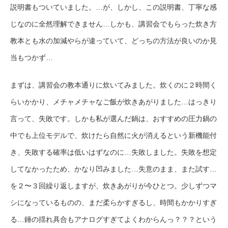
説明書もついていました。…が、しかし、この説明書、丁寧な感
じなのに全然理解できません…しかも、講習会でもらった炊き方
教本とも水の加減やらが違っていて、どっちの方法が良いのか見
当もつかず…
まずは、講習会の教本通りに炊いてみました。炊くのに２時間く
らいかかり、メチャメチャなご飯が炊きあがりました…はっきり
言って、失敗です。しかも私が選んだ鍋は、おすすめの圧力鍋の
中でも上位モデルで、炊けたら自然に火が消えるという新機能付
き、失敗する確率は低いはずなのに…失敗しました。失敗を想定
してなかったため、かなり凹みました…失意のまま、また試す…
を２〜３回繰り返しますが、炊きあがりが今ひとつ。少しずつマ
シになっているものの、まだ柔らかすぎるし、時間もかかりすぎ
る…錘の揺れ具合もアナログすぎてよくわからんっ？？？という