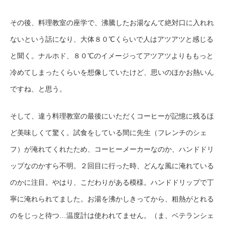
その後、料理教室の座学で、沸騰したお湯なんて絶対口に入れれ
ないという話になり、大体８０℃くらいで人はアツアツと感じる
と聞く。ナルホド、８０℃のイメージってアツアツよりももっと
冷めてしまったくらいを想像していたけど、思いのほかお熱いん
ですね、と思う。
そして、違う料理教室の最後にいただくコーヒーが記憶に残るほ
ど美味しくて驚く。試食をしている間に先生（フレンチのシェ
フ）が淹れてくれたため、コーヒーメーカーなのか、ハンドドリ
ップなのかすら不明。２回目に行った時、どんな風に淹れている
のかに注目。やはり、こだわりがある模様。ハンドドリップで丁
寧に淹れられてました。お湯を沸かしきってから、粗熱がとれる
のをじっと待つ…温度計は使われてません。（ま、ベテランシェ