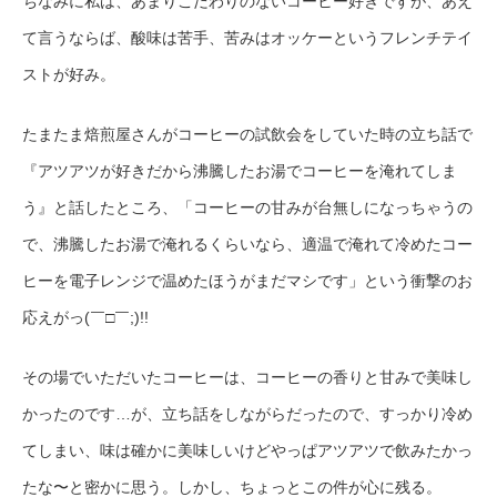
ちなみに私は、あまりこだわりのないコーヒー好きですが、あえ
て言うならば、酸味は苦手、苦みはオッケーというフレンチテイ
ストが好み。
たまたま焙煎屋さんがコーヒーの試飲会をしていた時の立ち話で
『アツアツが好きだから沸騰したお湯でコーヒーを淹れてしま
う』と話したところ、「コーヒーの甘みが台無しになっちゃうの
で、沸騰したお湯で淹れるくらいなら、適温で淹れて冷めたコー
ヒーを電子レンジで温めたほうがまだマシです」という衝撃のお
応えがっ(￣□￣;)!!
その場でいただいたコーヒーは、コーヒーの香りと甘みで美味し
かったのです…が、立ち話をしながらだったので、すっかり冷め
てしまい、味は確かに美味しいけどやっぱアツアツで飲みたかっ
たな〜と密かに思う。しかし、ちょっとこの件が心に残る。