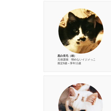
黒白長毛（雄）
元保護猫 憎めないイジメっこ
推定8歳～享年11歳