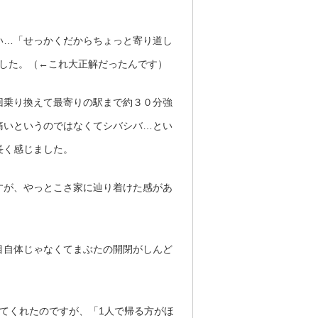
い…「せっかくだからちょっと寄り道し
ました。（←これ大正解だったんです）
回乗り換えて最寄りの駅まで約３０分強
痛いというのではなくてシバシバ…とい
長く感じました。
すが、やっとこさ家に辿り着けた感があ
目自体じゃなくてまぶたの開閉がしんど
てくれたのですが、「1人で帰る方がほ