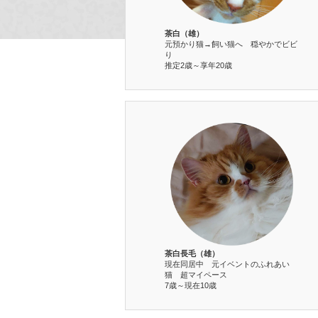
茶白（雄）
元預かり猫→飼い猫へ 穏やかでビビ
り
推定2歳～享年20歳
茶白長毛（雄）
現在同居中 元イベントのふれあい
猫 超マイペース
7歳～現在10歳