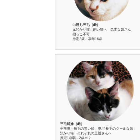
白勝ち三毛（雌）
元預かり猫→飼い猫へ 気丈な姐さん
抱っこ不可
推定2歳～享年16歳
三毛姉妹（雌）
手前奥：短毛の賢い姉、奥:半長毛のクールな妹
預かり猫→それぞれの里親さんへ
推定1歳弱～2歳半？