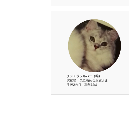
チンチラシルバー（雌）
実家猫 気位高めなお嬢さま
生後2カ月～享年12歳