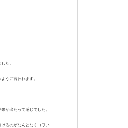
ました。
るように言われます。
。
結果が出たって感じでした。
開けるのがなんとなくコワい…