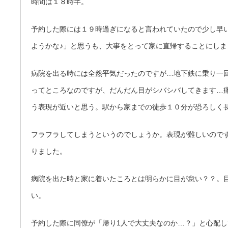
時間は１８時半。
予約した際には１９時過ぎになると言われていたので少し早
ようかな♪」と思うも、大事をとって家に直帰することにし
病院を出る時には全然平気だったのですが…地下鉄に乗り一
ってところなのですが、だんだん目がシバシバしてきます…
う表現が近いと思う。駅から家までの徒歩１０分が恐ろしく
フラフラしてしまうというのでしょうか。表現が難しいので
りました。
病院を出た時と家に着いたころとは明らかに目が怠い？？。
い。
予約した際に同僚が「帰り1人で大丈夫なのか…？」と心配し